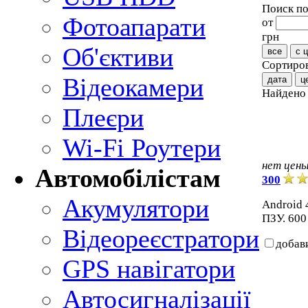
Поиск по
Фотоапарати
от
грн
Об'єктиви
все
с 
Сортиров
Відеокамери
дата
ц
Найден
Плеєри
Wi-Fi Роутери
нет цен
Автомобілістам
300
Акумулятори
Android 4
ПЗУ. 600
Відеореєстратори
добав
GPS навігатори
Автосигналізації