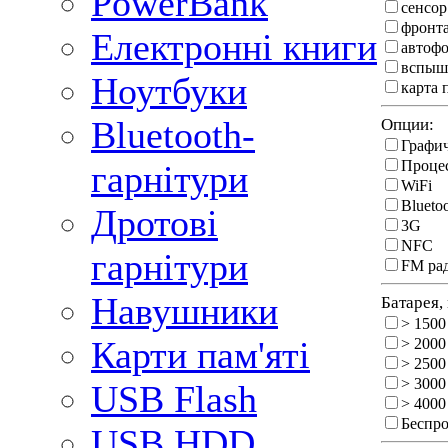
PowerBank
сенсор
фронт
Електронні книги
автоф
вспыш
Ноутбуки
карта 
Bluetooth-
Опции:
Графи
Процес
гарнітури
WiFi
Blueto
Дротові
3G
NFC
гарнітури
FM ра
Навушники
Батарея,
> 1500
Карти пам'яті
> 2000
> 2500
> 3000
USB Flash
> 4000
Беспро
USB HDD