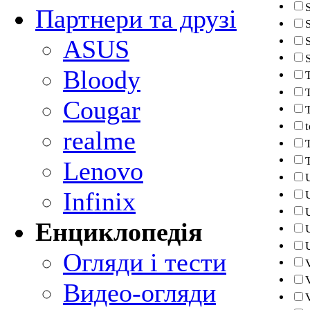
S
Партнери та друзі
ASUS
Bloody
Cougar
realme
Lenovo
Infinix
Енциклопедія
Огляди і тести
Видео-огляди