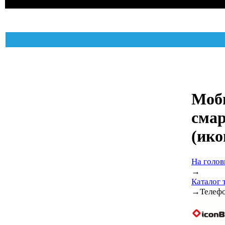
Моб
сма
(ико
На голов
→
Каталог 
→
Телеф