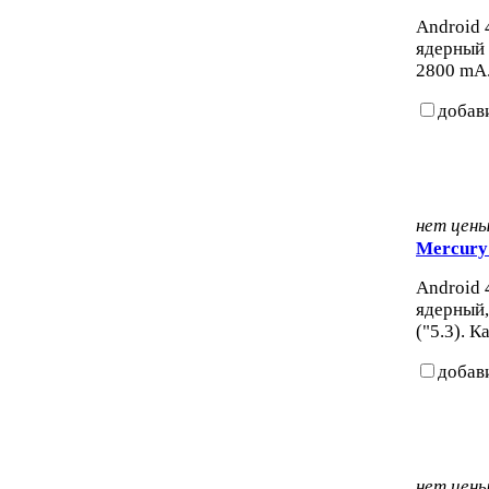
Android 4
ядерный 
2800 mA.
добав
нет цен
Mercury
Android 4
ядерный,
("5.3). К
добав
нет цен