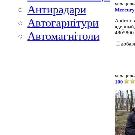
нет цен
Антирадари
Mercury
Автогарнітури
Android 4
ядерный,
Автомагнітоли
480*800 
добав
нет цен
100