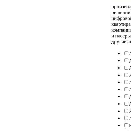
произво
решений 
цифровог
квартира
компании
и плееры
другие а