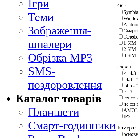
Ігри
ОС:
Symbi
Теми
Windo
Androi
Зображення-
Смарт
Телеф
шпалери
1 SIM
2 SIM
Обрізка MP3
3 SIM
Экран:
SMS-
< "4.3
"4.3 - 
поздоровлення
"4.5 - 
> "5
Каталог товарів
сенсо
не се
Планшети
AMOL
IPS
Смарт-годинники
Камера:
основ