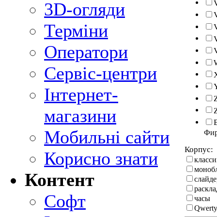
3D-огляди
Терміни
Оператори
Сервіс-центри
Інтернет-
магазини
Мобильні сайти
Фи
Корпус:
Корисно знати
класси
моноб
Контент
слайде
раскл
Софт
часы
Qwerty