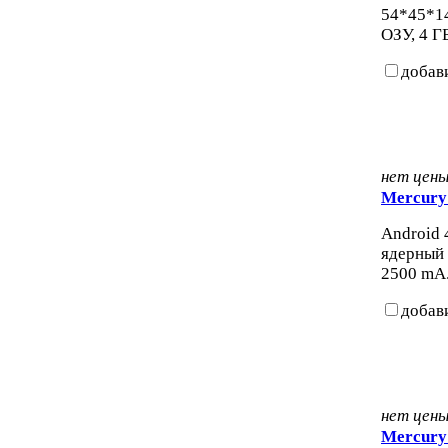
54*45*14
ОЗУ, 4 Г
добав
нет цен
Mercury
Android 4
ядерный 
2500 mA.
добав
нет цен
Mercury