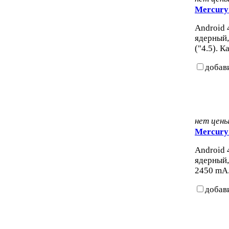
Mercury
Android 4
ядерный,
("4.5). К
добав
нет цен
Mercury
Android 4
ядерный,
2450 mA.
добав